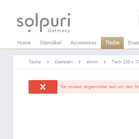
Home
Sitzmöbel
Accessoires
Tische
Ersat
Tische
Edelstahl
slimm
Tisch 220 x 
Sie müssen angemeldet sein um den Sh