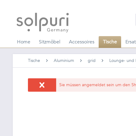
Home
Sitzmöbel
Accessoires
Tische
Ersat
Tische
Aluminium
grid
Lounge- und B
Sie müssen angemeldet sein um den Sh