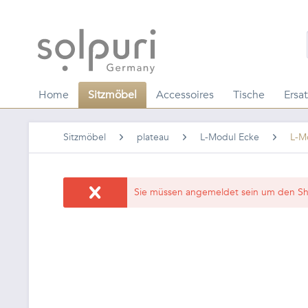
Home
Sitzmöbel
Accessoires
Tische
Ersat
Sitzmöbel
plateau
L-Modul Ecke
L-Mo
Sie müssen angemeldet sein um den Sh