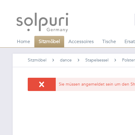
Home
Sitzmöbel
Accessoires
Tische
Ersat
Sitzmöbel
dance
Stapelsessel
Polster
Sie müssen angemeldet sein um den Sh