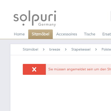
Home
Sitzmöbel
Accessoires
Tische
Ersat
Sitzmöbel
breeze
Stapelsessel
Polste
Sie müssen angemeldet sein um den Sh