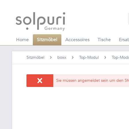
Home
Sitzmöbel
Accessoires
Tische
Ersat
Sitzmöbel
boxx
Top-Modul
Top-Modu
Sie müssen angemeldet sein um den Sh