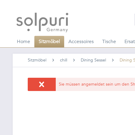
Home
Sitzmöbel
Accessoires
Tische
Ersat
Sitzmöbel
chill
Dining Sessel
Dining S
Sie müssen angemeldet sein um den Sh